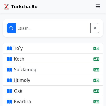
Turkcha.Ru
To`y
Kech
So`zlamoq
Ijtimoiy
Oxir
Kvartira